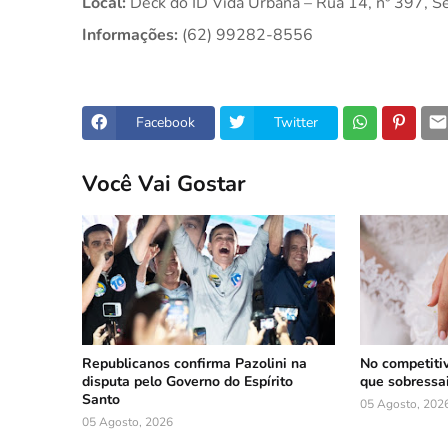
Local:
 Deck do ID Vida Urbana – Rua 14, nº 397, Se
Informações:
 (62) 99282-8556
Facebook
Twitter
Você Vai Gostar
Republicanos confirma Pazolini na
No competiti
disputa pelo Governo do Espírito
que sobressa
Santo
05 Agosto, 202
05 Agosto, 2026