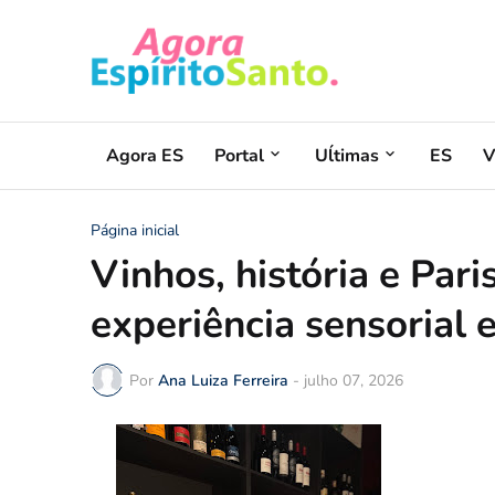
Agora ES
Portal
Uĺtimas
ES
V
Página inicial
Vinhos, história e Par
experiência sensorial 
Por
Ana Luiza Ferreira
-
julho 07, 2026