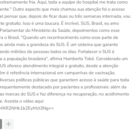
é extremamente fria. Aqui, toda a equipe do hospital me trata como
nte." Outro aspecto que mais chamou sua atenção foi o acesso
el pensar que, depois de ficar duas ou três semanas internada, vou
gratuito. Isso é uma loucura. É incrível. SUS, Brasil, eu amo
 Parlamentar do Ministério da Saúde, depoimentos como esse
a o Brasil. "Quando um reconhecimento como esse parte de
os ainda mais a grandeza do SUS. É um sistema que garante
iando milhões de pessoas todos os dias. Fortalecer o SUS é
toda a população brasileira", afirma Humberto Tobé. Considerado um
US oferece atendimento integral e gratuito, desde a atenção
ém é referência internacional em campanhas de vacinação,
 diversas políticas públicas que garantem acesso à saúde para toda
frequentemente destacado por pacientes e profissionais: além da
as marcas do SUS e faz diferença na recuperação, no acolhimento
. Assista o vídeo aqui:
sh=MXR2NHk1b2EyMzI3Ng==