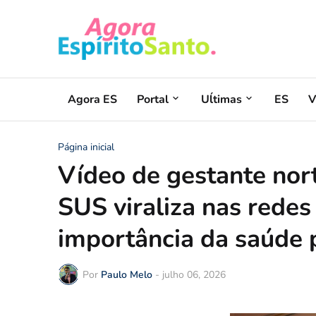
Agora ES
Portal
Uĺtimas
ES
V
Página inicial
Vídeo de gestante nor
SUS viraliza nas redes 
importância da saúde p
Por
Paulo Melo
-
julho 06, 2026