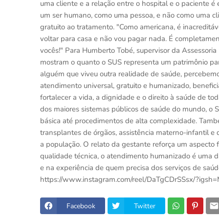
uma cliente e a relação entre o hospital e o paciente 
um ser humano, como uma pessoa, e não como uma clie
gratuito ao tratamento. "Como americana, é inacreditáv
voltar para casa e não vou pagar nada. É completamente 
vocês!" Para Humberto Tobé, supervisor da Assessoria
mostram o quanto o SUS representa um patrimônio par
alguém que viveu outra realidade de saúde, percebem
atendimento universal, gratuito e humanizado, benefic
fortalecer a vida, a dignidade e o direito à saúde de 
dos maiores sistemas públicos de saúde do mundo, o S
básica até procedimentos de alta complexidade. Tamb
transplantes de órgãos, assistência materno-infantil e
a população. O relato da gestante reforça um aspecto 
qualidade técnica, o atendimento humanizado é uma d
e na experiência de quem precisa dos serviços de saúde
https://www.instagram.com/reel/DaTgCDrSSsx/?ig
Facebook
Twitter