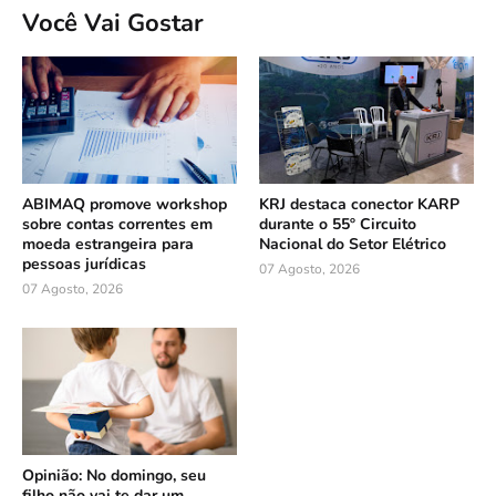
Você Vai Gostar
ABIMAQ promove workshop
KRJ destaca conector KARP
sobre contas correntes em
durante o 55º Circuito
moeda estrangeira para
Nacional do Setor Elétrico
pessoas jurídicas
07 Agosto, 2026
07 Agosto, 2026
Opinião: No domingo, seu
filho não vai te dar um