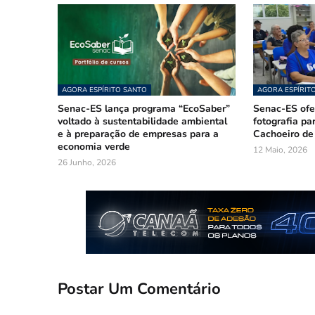
AGORA ESPÍRITO SANTO
AGORA ESPÍRIT
Senac-ES lança programa “EcoSaber”
Senac-ES ofer
voltado à sustentabilidade ambiental
fotografia pa
e à preparação de empresas para a
Cachoeiro de
economia verde
12 Maio, 2026
26 Junho, 2026
Postar Um Comentário