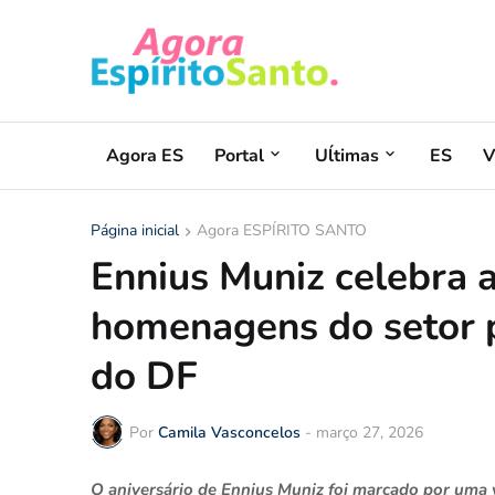
Agora ES
Portal
Uĺtimas
ES
V
Página inicial
Agora ESPÍRITO SANTO
Ennius Muniz celebra a
homenagens do setor p
do DF
Por
Camila Vasconcelos
-
março 27, 2026
O aniversário de Ennius Muniz foi marcado por uma 