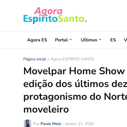
Agora ES
Portal
Uĺtimas
ES
V
Página inicial
Agora ESPÍRITO SANTO
Movelpar Home Show 2
edição dos últimos dez
protagonismo do Norte
moveleiro
Por
Paulo Melo
-
janeiro 21, 2026