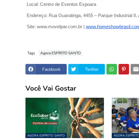
Local: Centro de Eventos Expoara
Endereço: Rua Guaratinga, 4455 – Parque Industrial II
Site: www.movelpar.com.br |
www.homeshowbrasil.co
Tags
Agora ESPÍRITO SANTO
Facebook
Twitter
Você Vai Gostar
AGORA ESPÍRITO SANTO
AGORA ESPÍRIT