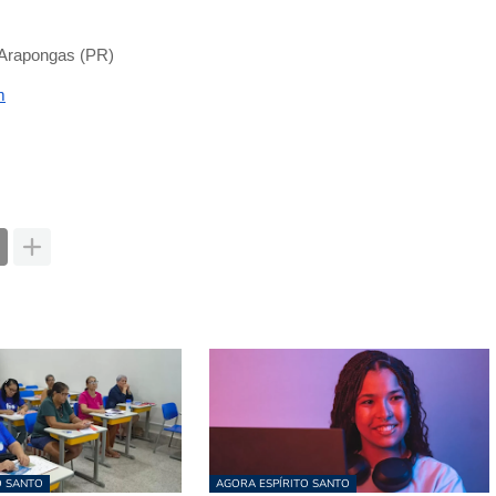
, Arapongas (PR)
m
O SANTO
AGORA ESPÍRITO SANTO