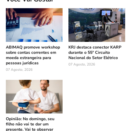
ABIMAQ promove workshop
KRJ destaca conector KARP
sobre contas correntes em
durante o 55º Circuito
moeda estrangeira para
Nacional do Setor Elétrico
pessoas jurídicas
07 Agosto, 2026
07 Agosto, 2026
Opinião: No domingo, seu
filho não vai te dar um
presente. Vai te observar