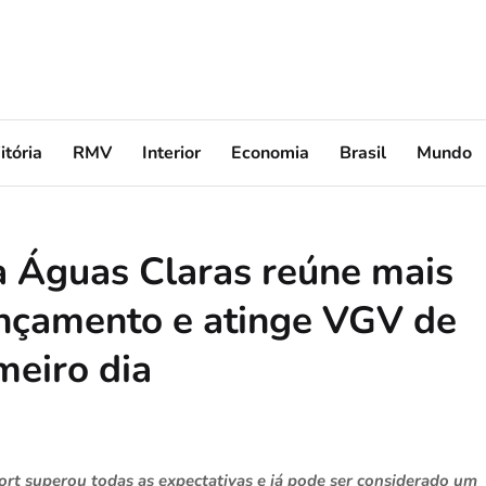
itória
RMV
Interior
Economia
Brasil
Mundo
a Águas Claras reúne mais
ançamento e atinge VGV de
meiro dia
rt superou todas as expectativas e já pode ser considerado um