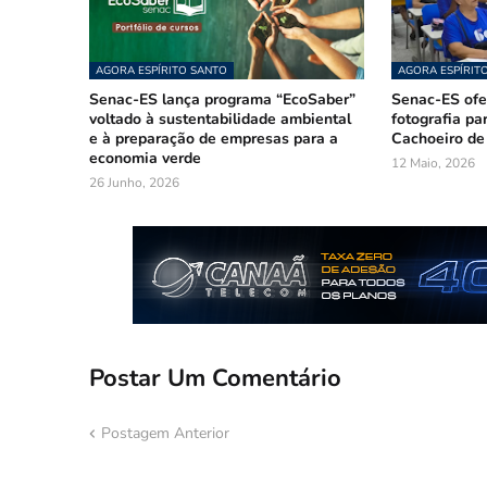
AGORA ESPÍRITO SANTO
AGORA ESPÍRIT
Senac-ES lança programa “EcoSaber”
Senac-ES ofer
voltado à sustentabilidade ambiental
fotografia pa
e à preparação de empresas para a
Cachoeiro de
economia verde
12 Maio, 2026
26 Junho, 2026
Postar Um Comentário
Postagem Anterior