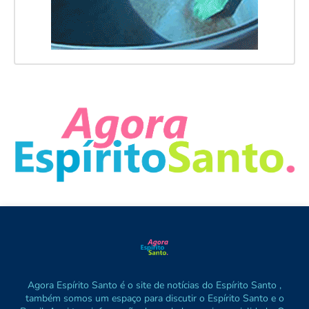
Agora Espírito Santo é o site de notícias do Espírito Santo ,
também somos um espaço para discutir o Espírito Santo e o