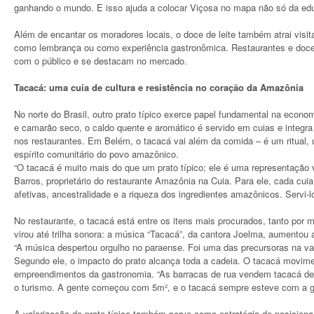
ganhando o mundo. E isso ajuda a colocar Viçosa no mapa não só da ed
Além de encantar os moradores locais, o doce de leite também atrai visi
como lembrança ou como experiência gastronômica. Restaurantes e doce
com o público e se destacam no mercado.
Tacacá: uma cuia de cultura e resistência no coração da Amazônia
No norte do Brasil, outro prato típico exerce papel fundamental na econo
e camarão seco, o caldo quente e aromático é servido em cuias e integr
nos restaurantes. Em Belém, o tacacá vai além da comida – é um ritua
espírito comunitário do povo amazônico.
“O tacacá é muito mais do que um prato típico; ele é uma representação v
Barros, proprietário do restaurante Amazônia na Cuia. Para ele, cada cuia
afetivas, ancestralidade e a riqueza dos ingredientes amazônicos. Servi-lo
No restaurante, o tacacá está entre os itens mais procurados, tanto por
virou até trilha sonora: a música “Tacacá”, da cantora Joelma, aumentou a
“A música despertou orgulho no paraense. Foi uma das precursoras na val
Segundo ele, o impacto do prato alcança toda a cadeia. O tacacá movime
empreendimentos da gastronomia. “As barracas de rua vendem tacacá de
o turismo. A gente começou com 5m², e o tacacá sempre esteve com a g
A valorização do prato típico também serve como estratégia de posici