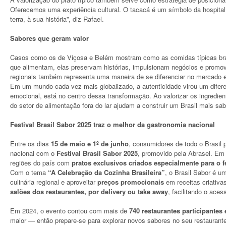
Oferecemos uma experiência cultural. O tacacá é um símbolo da hospital
terra, à sua história”, diz Rafael.
Sabores que geram valor
Casos como os de Viçosa e Belém mostram como as comidas típicas bra
que alimentam, elas preservam histórias, impulsionam negócios e promov
regionais também representa uma maneira de se diferenciar no mercado e 
Em um mundo cada vez mais globalizado, a autenticidade virou um difere
emocional, está no centro dessa transformação. Ao valorizar os ingredie
do setor de alimentação fora do lar ajudam a construir um Brasil mais sa
Festival Brasil Sabor 2025 traz o melhor da gastronomia nacional
Entre os dias
15 de maio e 1º de junho
, consumidores de todo o Brasil
nacional com o
Festival Brasil Sabor 2025
, promovido pela Abrasel. Em 
regiões do país com
pratos exclusivos criados especialmente para o fe
Com o tema
“A Celebração da Cozinha Brasileira”
, o Brasil Sabor é u
culinária regional e aproveitar
preços promocionais
em receitas criativa
salões dos restaurantes, por delivery ou take away
, facilitando o aces
Em 2024, o evento contou com mais de
740 restaurantes participantes
maior — então prepare-se para explorar novos sabores no seu restaurante 