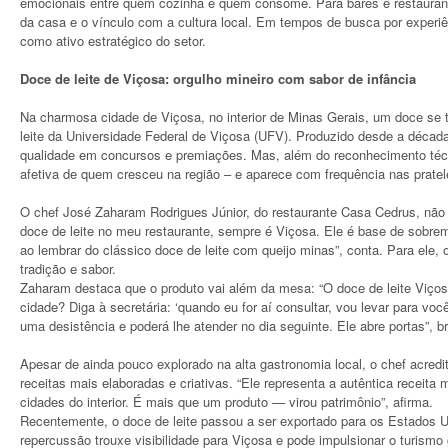
emocionais entre quem cozinha e quem consome. Para bares e restaurantes
da casa e o vínculo com a cultura local. Em tempos de busca por experi
como ativo estratégico do setor.
Doce de leite de Viçosa: orgulho mineiro com sabor de infância
Na charmosa cidade de Viçosa, no interior de Minas Gerais, um doce se t
leite da Universidade Federal de Viçosa (UFV). Produzido desde a década
qualidade em concursos e premiações. Mas, além do reconhecimento técn
afetiva de quem cresceu na região – e aparece com frequência nas pratel
O chef José Zaharam Rodrigues Júnior, do restaurante Casa Cedrus, não
doce de leite no meu restaurante, sempre é Viçosa. Ele é base de sobre
ao lembrar do clássico doce de leite com queijo minas”, conta. Para ele, 
tradição e sabor.
Zaharam destaca que o produto vai além da mesa: “O doce de leite Viço
cidade? Diga à secretária: ‘quando eu for aí consultar, vou levar para voc
uma desistência e poderá lhe atender no dia seguinte. Ele abre portas”, br
Apesar de ainda pouco explorado na alta gastronomia local, o chef acredi
receitas mais elaboradas e criativas. “Ele representa a autêntica receita 
cidades do interior. É mais que um produto — virou patrimônio”, afirma.
Recentemente, o doce de leite passou a ser exportado para os Estados U
repercussão trouxe visibilidade para Viçosa e pode impulsionar o turism