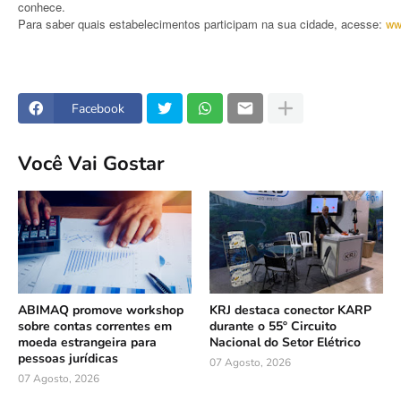
conhece.
Para saber quais estabelecimentos participam na sua cidade, acesse:
ww
Facebook
Você Vai Gostar
ABIMAQ promove workshop
KRJ destaca conector KARP
sobre contas correntes em
durante o 55º Circuito
moeda estrangeira para
Nacional do Setor Elétrico
pessoas jurídicas
07 Agosto, 2026
07 Agosto, 2026