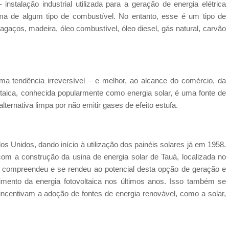
– instalação industrial utilizada para a geração de energia elétrica
ma de algum tipo de combustível. No entanto, esse é um tipo de
bagaços, madeira, óleo combustível, óleo diesel, gás natural, carvão
a tendência irreversível – e melhor, ao alcance do comércio, da
oltaica, conhecida popularmente como energia solar, é uma fonte de
ternativa limpa por não emitir gases de efeito estufa.
os Unidos, dando início à utilização dos painéis solares já em 1958.
m a construção da usina de energia solar de Tauá, localizada no
co compreendeu e se rendeu ao potencial desta opção de geração e
imento da energia fotovoltaica nos últimos anos. Isso também se
incentivam a adoção de fontes de energia renovável, como a solar,