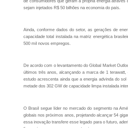
de consumidores que geram a própria energia através d
sejam injetados R$ 50 bilhões na economia do país.
Ainda, conforme dados do setor, as gerações de ene
capacidade total instalada na matriz energética brasi
500 mil novos empregos.
De acordo com o levantamento do Global Market Outloo
últimos três anos, alcançando a marca de 1 terawatt,
estudo acrescenta ainda que a energia advinda do sol
metade dos 302 GW de capacidade limpa instalada inte
O Brasil segue líder no mercado do segmento na Améri
globais nos próximos anos, projetando alcançar 54 giga
essa inovação transfere esse legado para o futuro, ade