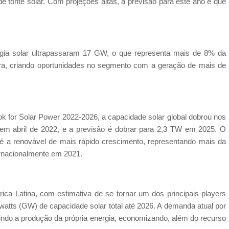
e fonte solar. Com projeções altas, a previsão para este ano é que
rgia solar ultrapassaram 17 GW, o que representa mais de 8% da
leira, criando oportunidades no segmento com a geração de mais de
k for Solar Power 2022-2026, a capacidade solar global dobrou nos
 em abril de 2022, e a previsão é dobrar para 2,3 TW em 2025. O
 é a renovável de mais rápido crescimento, representando mais da
rnacionalmente em 2021.
ca Latina, com estimativa de se tornar um dos principais players
watts (GW) de capacidade solar total até 2026. A demanda atual por
rindo a produção da própria energia, economizando, além do recurso