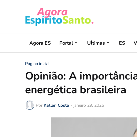
Agora ES
Portal
Uĺtimas
ES
V
Página inicial
Opinião: A importância
energética brasileira
Por
Katlen Costa
-
janeiro 29, 2025