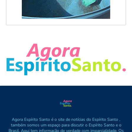
Agora Espírito Santo é o site de notícias do Espírito Santo ,
também somos um espaço para discutir o Espírito Santo e o
Brasil. Aqui tem informação de verdade com imparcialidade. Os