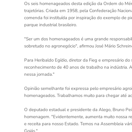
Os seis homenageados desta edição da Ordem do Mérit
trajetórias. Criada em 1958, pela Confederação Naciona
comenda foi instituída por inspiração do exemplo de p
parque industrial brasileiro.
"Ser um dos homenageados é uma grande responsabilid
sobretudo no agronegócio", afirmou José Mário Schrein
Para Heribaldo Egídio, diretor da Fieg e empresário d
reconhecimento de 40 anos de trabalho na indústria. 
nessa jornada."
Opinião semelhante foi expressa pelo empresário agroi
homenageados. Trabalhamos muito para chegar até aq
O deputado estadual e presidente da Alego, Bruno Peix
homenagem. "Evidentemente, aumenta muito nossa res
e receita para nosso Estado. Temos na Assembleia vári
Goiás."