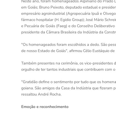
Neste ano, foram homenageados Alpiniano do Prado Lop
em Goiás; Bruno Peixoto, deputado estadual e presiden
empresário agroindustrial (Agropecuária Ipuã e Olvego 
fármaco hospitalar (H. Egidio Group); José Mário Schre
e Pecuária de Goiás (Faeg) e do Conselho Deliberativo
presidente da Câmara Brasileira da Indústria da Constr
"Os homenageados foram escolhidos a dedo. São pesso
de nosso Estado de Goiás", afirmou Célio Eustáquio de
Também presentes na cerimônia, os vice-presidentes da
orgulho de ter tantos industriais que contribuem com o
"Gratidão define o sentimento por tudo que os homena
goiana. São amigos da Casa da Indústria que fizeram po
ressaltou André Rocha.
Emoção e reconhecimento