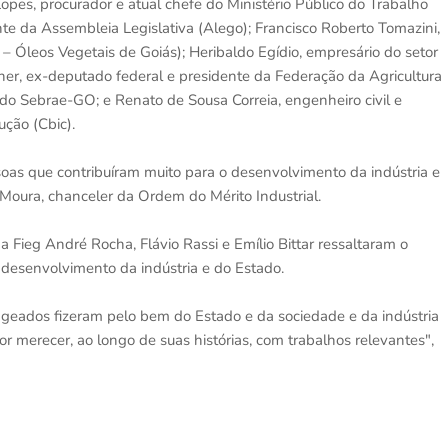
es, procurador e atual chefe do Ministério Público do Trabalho
te da Assembleia Legislativa (Alego); Francisco Roberto Tomazini,
– Óleos Vegetais de Goiás); Heribaldo Egídio, empresário do setor
iner, ex-deputado federal e presidente da Federação da Agricultura
 do Sebrae-GO; e Renato de Sousa Correia, engenheiro civil e
ução (Cbic).
as que contribuíram muito para o desenvolvimento da indústria e
 Moura, chanceler da Ordem do Mérito Industrial.
 Fieg André Rocha, Flávio Rassi e Emílio Bittar ressaltaram o
 desenvolvimento da indústria e do Estado.
geados fizeram pelo bem do Estado e da sociedade e da indústria
r merecer, ao longo de suas histórias, com trabalhos relevantes",