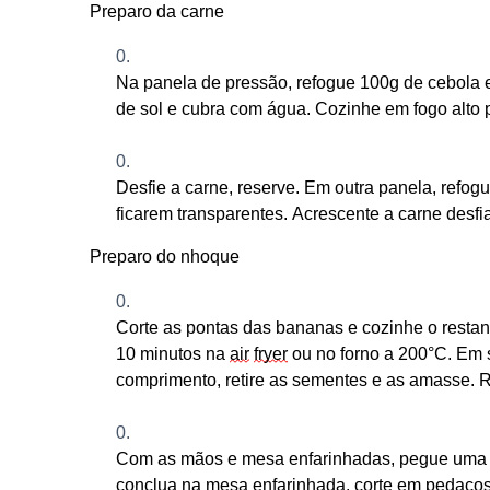
Preparo da carne
Na panela de pressão, refogue 100g de cebola 
de sol e cubra com água. Cozinhe em fogo alto 
Desfie a carne, reserve. Em outra panela, refog
ficarem transparentes. Acrescente a carne desf
Preparo do nhoque
Co
rte as pontas das bananas e cozinhe o restan
10 minutos na
air
fryer
ou
no
forno a 200°C
. Em 
comprimento, retire as sementes e as amasse. 
Com as mãos
e mesa
enfarinhadas,
p
egue uma 
conclua na mesa enfarinhada, corte em pedaços 