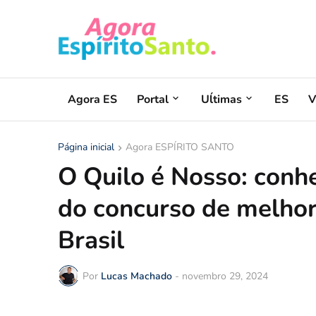
Agora ES
Portal
Uĺtimas
ES
V
Página inicial
Agora ESPÍRITO SANTO
O Quilo é Nosso: conh
do concurso de melhor 
Brasil
Por
Lucas Machado
-
novembro 29, 2024