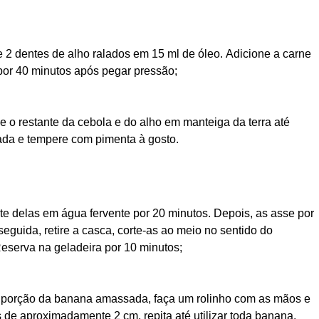
e 2 dentes de alho ralados em
15 ml de
óleo. Adicione a carne
por 40 minutos após pegar pressão
;
ue o restante da cebola e do alho em manteiga da terra até
iada e tempere
com pimenta à gosto.
te del
as em água fervente por 20 minutos
. Depois, as a
sse por
seguida, retire a casca,
corte-as ao meio no sentido do
Reserva na
geladeira
por 10 minutos
;
porção da banana amassada, faça um rolinho com as mãos e
de aproximadamente 2 cm, repita até utilizar toda banana.