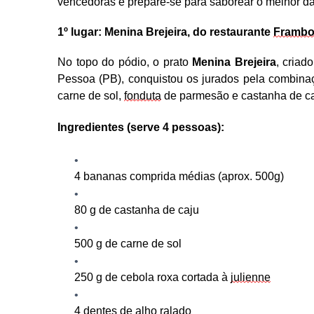
vencedoras e prepare-se para saborear o melhor da 
1º
l
ugar: Menina Brejeira
, do restaurante
Framb
No topo do pódio, o prato
Menina Brejeira
, criad
Pessoa (PB), conquistou os jurados pela combina
carne de sol,
fonduta
de parmesão e castanha de ca
Ingredientes (serve 4 pessoas):
4 bananas comprida médias (aprox. 500g)
80
g de castanha de caju
500
g de carne de sol
250
g de cebola roxa cortada à
julienne
4 dentes de alho ralado