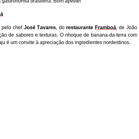
gastronomia brasileira. Bom apetite!
oá
o pelo chef
José Tavares
, do
restaurante
Framboá
, de João
ção de sabores e texturas. O nhoque de banana-da-terra com
ju é um convite à
apreciação
dos ingredientes nordestinos.