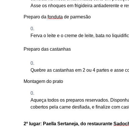
Asse os nhoques em frigideira
antiaderente
e re
Preparo da
fonduta
de parmesão
Ferva
o leite e o creme de leite, bata no liquid
Preparo das castanhas
Quebre as castanhas em 2 ou 4 partes e asse c
Montagem
do prato
Aqueça todos os preparos reservados. D
isponh
cobertos pel
a carne desfiada
,
e finalize com cas
2º
l
ugar: Paella Sertaneja
, do restaurante
Sadoc