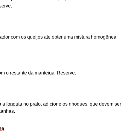
serve.
ificador com os queijos até obter uma mistura homogênea.
om o restante da manteiga. Reserve.
a a
fonduta
no prato, adicione os nhoques,
que devem ser
tanhas.
he