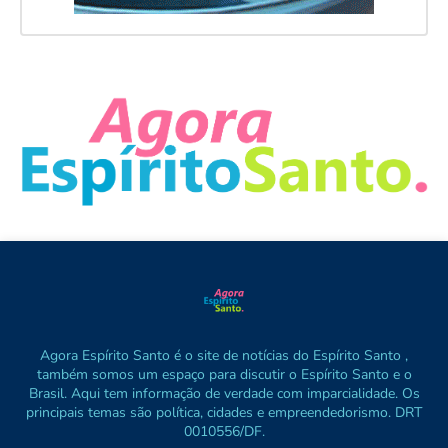
Agora Espírito Santo é o site de notícias do Espírito Santo ,
também somos um espaço para discutir o Espírito Santo e o
Brasil. Aqui tem informação de verdade com imparcialidade. Os
principais temas são política, cidades e empreendedorismo. DRT
0010556/DF.