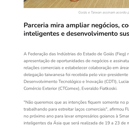
Goiás e Taiwan assinam acordo p
Parceria mira ampliar negócios, c
inteligentes e desenvolvimento su
A Federação das Indústrias do Estado de Goiás (Fieg) 
apresentação de oportunidades de negócios e assinat
relações comerciais e estabelecer colaboração em áreas
delegação taiwanesa foi recebida pelo vice-presidente
Desenvolvimento Tecnológico e Inovação (CDTI), Lucia
Comércio Exterior (CTComex), Everaldo Fiatkoski.
"Não queremos que as intenções fiquem somente no pa
trabalhando para estreitar laços comerciais", afirmou F
no próximo ano para levar empresários goianos à Smart
inteligentes da Ásia que será realizada de 19 a 23 de