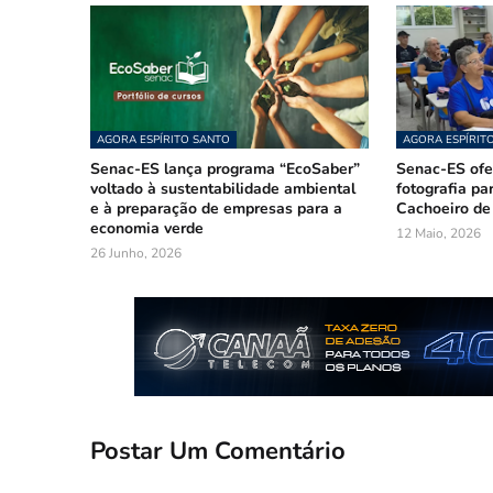
AGORA ESPÍRITO SANTO
AGORA ESPÍRIT
Senac-ES lança programa “EcoSaber”
Senac-ES ofer
voltado à sustentabilidade ambiental
fotografia pa
e à preparação de empresas para a
Cachoeiro de
economia verde
12 Maio, 2026
26 Junho, 2026
Postar Um Comentário