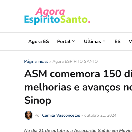
Agora ES
Portal
Uĺtimas
ES
V
Página inicial
Agora ESPÍRITO SANTO
ASM comemora 150 di
melhorias e avanços n
Sinop
Por
Camila Vasconcelos
-
outubro 21, 2024
No dia 21 de outubro, a Associação Saúde em Movim