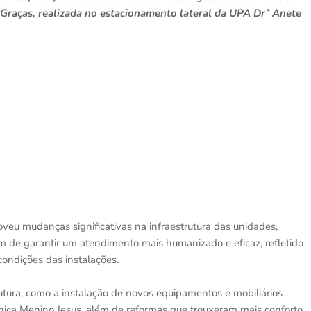
Graças, realizada no estacionamento lateral da UPA Drª Anete
eu mudanças significativas na infraestrutura das unidades,
m de garantir um atendimento mais humanizado e eficaz, refletido
ondições das instalações.
utura, como a instalação de novos equipamentos e mobiliários
ínica Menino Jesus, além de reformas que trouxeram mais conforto