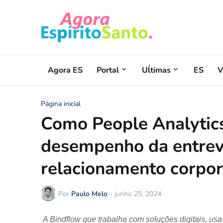
Agora ES
Portal
Uĺtimas
ES
V
Página inicial
Como People Analytics
desempenho da entrev
relacionamento corpor
Por
Paulo Melo
-
junho 25, 2024
A Bindflow que trabalha com soluções digitais, u