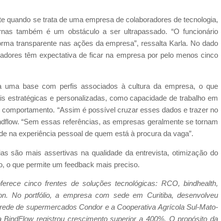
te quando se trata de uma empresa de colaboradores de tecnologia,
ernas também é um obstáculo a ser ultrapassado. “O funcionário
forma transparente nas ações da empresa”, ressalta Karla. No dado
oradores têm expectativa de ficar na empresa por pelo menos cinco
ra uma base com perfis associados à cultura da empresa, o que
is estratégicas e personalizadas, como capacidade de trabalho em
e e comportamento. “Assim é possível cruzar esses dados e trazer no
Bindflow. “Sem essas referências, as empresas geralmente se tornam
ade na experiência pessoal de quem está à procura da vaga”.
as são mais assertivas na qualidade da entrevista, otimização do
, o que permite um feedback mais preciso.
rece cinco frentes de soluções tecnológicas: RCO, bindhealth,
ion. No portfólio, a empresa com sede em Curitiba, desenvolveu
a rede de supermercados Condor e a Cooperativa Agrícola Sul-Mato-
BindFlow registrou crescimento superior a 400%. O propósito da