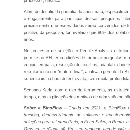
processo”, destaca.
Além do desafio da garantia do anonimato, especialmen
o engajamento para participar dessas pesquisas int
precisa sentir que esses dados serão convertidos de 
positivo da pesquisa, foi revelado que 80% dos colab
anos.
No processo de seleção, o People Analytics estrutu
permite ao RH ter condições de formular perguntas ma
equipe, empatia, resolução de conflitos, adaptabilidad
recrutamento um “match” final”, analisa a gerente da 
superficiais na hora de entrevista, sem muita profundid
Segundo Karla, com o uso da ferramenta, as estratégi
tempo, e na explicação dos motivos de admissão ou não
Sobre a BindFlow –
Criada em 2021, a BindFlow ofe
tracking, desenvolvimento de software e transformat
soluções para a Loreal Paris, a Ecco Salva, a Rumo, 
Grossense (Copasul). Em seu segundo ano de vida, a 