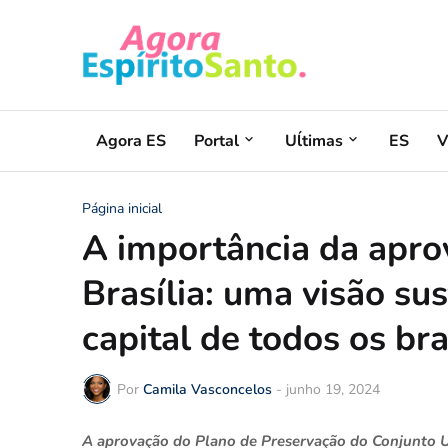
Agora ES
Portal
Uĺtimas
ES
V
Página inicial
A importância da apr
Brasília: uma visão su
capital de todos os bra
Por
Camila Vasconcelos
-
junho 19, 2024
A aprovação do Plano de Preservação do Conjunto Ur