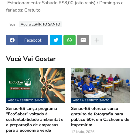
Estacionamento: Sábado R$8,00 (oito reais) / Domingos e
feriados: Gratuito
Tags
Agora ESPÍRITO SANTO
Facebook
Você Vai Gostar
AGORA ESPÍRITO SANTO
AGORA ESPÍRITO SANTO
Senac-ES lança programa
Senac-ES oferece curso
“EcoSaber” voltado à
gratuito de fotografia para
sustentabilidade ambiental e
público 60+, em Cachoeiro de
à preparação de empresas
Itapemirim
para a economia verde
12 Maio, 2026