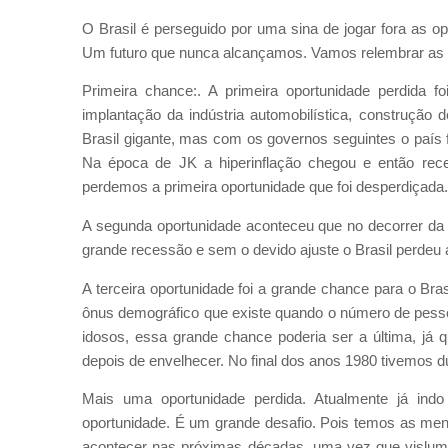
O Brasil é perseguido por uma sina de jogar fora as op
Um futuro que nunca alcançamos. Vamos relembrar as 
Primeira chance:. A primeira oportunidade perdida f
implantação da indústria automobilística, construção 
Brasil gigante, mas com os governos seguintes o país f
Na época de JK a hiperinflação chegou e então rec
perdemos a primeira oportunidade que foi desperdiçada.
A segunda oportunidade aconteceu que no decorrer da h
grande recessão e sem o devido ajuste o Brasil perdeu 
A terceira oportunidade foi a grande chance para o Bras
ônus demográfico que existe quando o número de pesso
idosos, essa grande chance poderia ser a última, j
depois de envelhecer. No final dos anos 1980 tivemos d
Mais uma oportunidade perdida. Atualmente já in
oportunidade. É um grande desafio. Pois temos as men
acontecer nas próximas décadas, uma vez que vislum