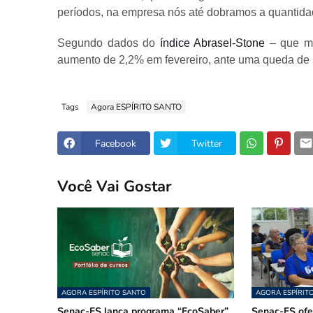
períodos, na empresa nós até dobramos a quantidad
Segundo dados do
índice Abrasel-Stone
– que me
aumento de 2,2% em fevereiro, ante uma queda de 
Tags
Agora ESPÍRITO SANTO
Facebook
Twitter
Você Vai Gostar
AGORA ESPÍRITO SANTO
AGORA ESPÍRIT
Senac-ES lança programa “EcoSaber”
Senac-ES ofer