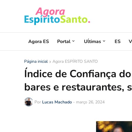
Agora ES
Portal
Uĺtimas
ES
V
Página inicial
Agora ESPÍRITO SANTO
Índice de Confiança d
bares e restaurantes,
Por
Lucas Machado
-
março 26, 2024