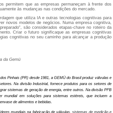
ivos permitem que as empresas permaneçam à frente dos
inuamente às mudanças nas condições do mercado.
agem que utiliza IA e outras tecnologias cognitivas para
ver novos modelos de negócios. Numa empresa cognitiva,
preparado”, são considerados etapas-chave no roteiro da
ento. Criar o futuro significaque as empresas cognitivas
logias cognitivas no seu caminho para alcançar a produção
ica da Gemü
dos Pinhais (PR) desde 1981, a GEMÜ do Brasil produz
válvulas e
etores. Na divisão Industrial,
fornece produtos para
os setores de
tegrar sistemas de geração de energia, entre outros. Na divisão PFB
er mundial em soluções para sistemas estéreis, que incluem a
 envase de alimentos e bebidas.
res mundiais na fabricação de válvulas
, sistemas de medição e