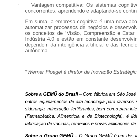
Vantagem competitiva: Os sistemas cognit
·
concorrentes, aprendendo e adaptando-se cont
Em suma, a empresa cognitiva é uma nova abord
automatizar processos de negócios e desenvol
os conceitos de “Visão, Compreensão e Estar 
Indústria 4.0 e estão em constante desenvolvim
dependem da inteligência artificial e das tecno
autônoma.
*Werner Floegel é diretor de Inovação Estratég
Sobre a GEMÜ do Brasil
– Com fábrica em São José 
outros equipamentos de alta tecnologia para diversos s
siderurgia, mineração, fertilizantes, bem como para in
(Farmacêutica, Alimentícia e de Biotecnologia),
é líd
fabricação de vacinas, remédios e novas aplicações de
Sobre o Grupo GEMÜ –
O Grupo GEMÜ é um dos líde