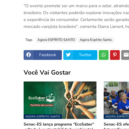
"O evento promete ser um marco para o setor, atraind
brasileiro. Os visitantes poderão explorar inovações na
e experiência do consumidor. Certamente serão gerados 
mercado varejista brasileiro", comenta Diana Lienert, 
Tags
Agora ESPÍRITO SANTO
Agora Espírito Santo.
Facebook
Twitter
Você Vai Gostar
AGORA ESPÍRITO SANTO
AGORA ESPÍRIT
Senac-ES lança programa “EcoSaber”
Senac-ES ofer