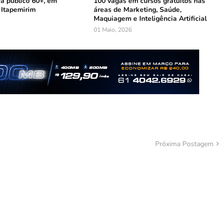
ra público 60+, em
100 vagas em cursos gratuitos nas
 Itapemirim
áreas de Marketing, Saúde,
Maquiagem e Inteligência Artificial
01 Maio, 2026
Próxima Postagem