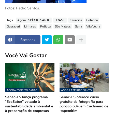
Fotos: Pedro Santos.
Tags
Agora ESPÍRITO SANTO
BRASIL
Cariacica
Colatina
Guarapari
Linhares
Política
São Mateus
Serra
Vila Velha
Facebook
Você Vai Gostar
AGORA ESPÍRITO SANTO
AGORA ESPÍRITO SANTO
Senac-ES lança programa
Senac-ES oferece curso
“EcoSaber” voltado à
gratuito de fotografia para
sustentabilidade ambiental e
público 60+, em Cachoeiro de
à preparação de empresas
Itapemirim