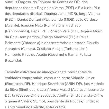
Vinícius Fragoso, do Tribunal de Contas do DF; dos
deputados federais Reginaldo Veras (PDT) e Bia Kicis (PL);
dos deputados distritais Doutora Jane (MDB), Jorge Vianna
(PSD), Daniel Donizet (PL), Iolando (MDB), João Cardoso
(Avante), Joaquim Neto (PL), Martins Machado
(Republicanos), Pepa (PP), Ricardo Vale (PT), Rogério Morro
da Cruz (sem partido), Thiago Manzoni (PL) e Paula
Belmonte (Cidadania) e dos secretários de estado Cláudio
Abrantes (Cultura), Cristiano Araújo (Turismo), José
Humberto Pires de Araújo (Governo) e Itamar Feitosa
(Fazenda).
Também estiveram no almoço-debate presidentes de
entidades empresariais, como Adalberto Valadão Junior
(Sinduscon-DF), Henrique Severiano (ABIH-DF), Jael Antônio
da Silva (Sindhobar), Luiz Afonso Assad (Asbraco), Leonardo
Dávila (Codese-DF) e Sebastião Abritta (Sindivarejista-DF); e
o general Valério Stumpf, presidente da Poupex/Fundação
Habitacional do Exército, entre outros.