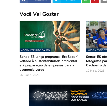
Você Vai Gostar
AGORA ESPÍRITO SANTO
AGORA ESPÍRIT
Senac-ES lança programa “EcoSaber”
Senac-ES ofer
voltado à sustentabilidade ambiental
fotografia pa
e à preparação de empresas para a
Cachoeiro de
economia verde
12 Maio, 2026
26 Junho, 2026