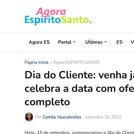
Agora ES
Portal
Uĺtimas
ES
V
Página inicial
Agora ESPÍRITO SANTO
Dia do Cliente: venha j
celebra a data com ofe
completo
Por
Camila Vasconcelos
-
setembro 15, 2023
Hoje, 15 de setembro, comemoramos o Dia do Cliente