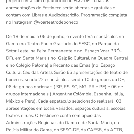
projeto conta com o patrocínio do FAC-DF. Todas as
apresentações do Festineco serão abertas e gratuitas e
contam com Libras e Audiodescrição. Programação completa
no Instagram @voarteatrodeboneco
De 18 de maio a 06 de junho, o evento terá espetáculos no
Gama (no Teatro Paulo Gracindo do SESC, no Parque do
Setor Leste, na Feira Permanente e no Espaço Voar PRÓ-
DF), em Santa Maria ( no Galpão Cultural, na Quadra Central
e no Colégio Paloma) e Recanto das Emas (no Espaço
Cultural Ceu das Artes). Serão 66 apresentações de teatro de
bonecos, sendo 22 espetáculos, sendo 10 de grupos do DF,
06 de grupos nacionais ( SP, RS, SC, MG, PR e PE) e 06 de
grupos internacionais ( Argentina,Colômbia, Espanha, Itália,
México e Peru). Cada espetáculo selecionado realizará 03
apresentações em locais variados: espaços culturais, escolas,
teatros e ruas. O Festineco conta com apoio das
Administrações Regionais do Gama e de Santa Maria, da
Polícia Militar do Gama, do SESC-DF, da CAESB, da ACTB,