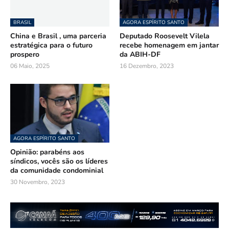
BRASIL
AGORA ESPÍRITO SANTO
China e Brasil , uma parceria
Deputado Roosevelt Vilela
estratégica para o futuro
recebe homenagem em jantar
prospero
da ABIH-DF
06 Maio, 2025
16 Dezembro, 2023
AGORA ESPÍRITO SANTO
Opinião: parabéns aos
síndicos, vocês são os líderes
da comunidade condominial
30 Novembro, 2023