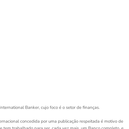
ternational Banker, cujo foco é o setor de finanças.
ternacional concedida por uma publicação respeitada é motivo de
e tem trabalhado para ser, cada vez mais, um Banco completo, e